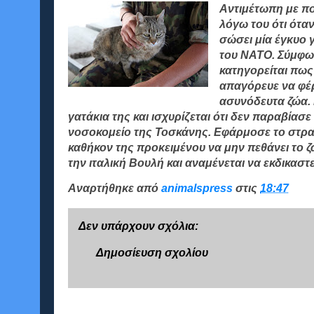
Αντιμέτωπη με πο
λόγω του ότι ότ
σώσει μία έγκυο 
του ΝΑΤΟ. Σύμφω
κατηγορείται πως
απαγόρευε να φέρ
ασυνόδευτα ζώα. 
γατάκια της και ισχυρίζεται ότι δεν παραβίασ
νοσοκομείο της Τοσκάνης. Εφάρμοσε το στρατι
καθήκον της προκειμένου να μην πεθάνει το 
την ιταλική Βουλή και αναμένεται να εκδικαστε
Αναρτήθηκε από
animalspress
στις
18:47
Δεν υπάρχουν σχόλια:
Δημοσίευση σχολίου