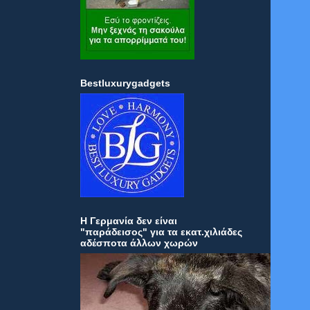
Bestluxurygadgets
Η Γερμανία δεν είναι
"παράδεισος" για τα εκατ.χιλιάδες
αδέσποτα άλλων χωρών