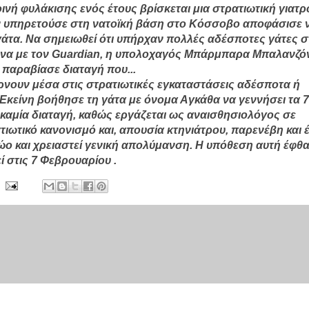
ινή φυλάκισης ενός έτους βρίσκεται μια στρατιωτική γιατρό
αν υπηρετούσε στη νατοϊκή βάση στο Κόσσοβο αποφάσισε 
γάτα. Να σημειωθεί ότι υπήρχαν πολλές αδέσποτες γάτες 
να με τον Guardian, η υπολοχαγός Μπάρμπαρα Μπαλανζό
 παραβίασε διαταγή που...
νουν μέσα στις στρατιωτικές εγκαταστάσεις αδέσποτα ή
Εκείνη βοήθησε τη γάτα με όνομα Αγκάθα να γεννήσει τα 7
ε καμία διαταγή, καθώς εργάζεται ως αναισθησιολόγος σε
ωτικό κανονισμό και, απουσία κτηνιάτρου, παρενέβη και έ
ζώο και χρειαστεί γενική απολύμανση. Η υπόθεση αυτή έφθ
ί στις 7 Φεβρουαρίου .